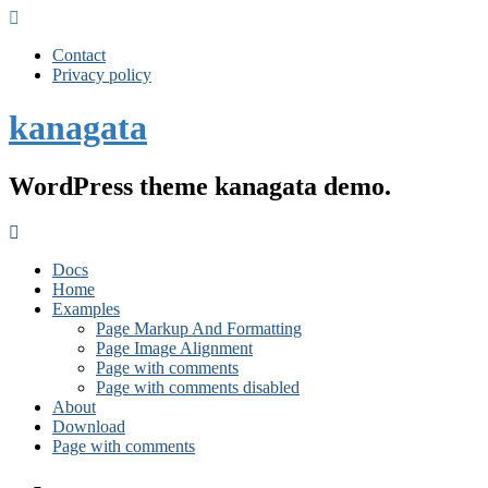
Contact
Privacy policy
kanagata
WordPress theme kanagata demo.
Docs
Home
Examples
Page Markup And Formatting
Page Image Alignment
Page with comments
Page with comments disabled
About
Download
Page with comments